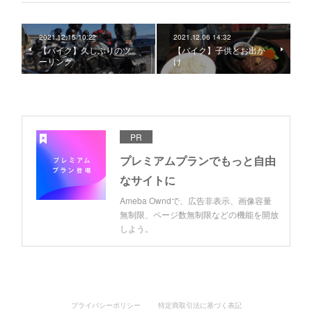
2021.12.15 10:22
2021.12.06 14:32
【バイク】久しぶりのツ
【バイク】子供とお出か
ーリング
け
PR
プレミアムプランでもっと自由
なサイトに
Ameba Owndで、広告非表示、画像容量
無制限、ページ数無制限などの機能を開放
しよう。
プライバシーポリシー
特定商取引法に基づく表記