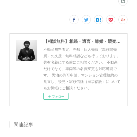
【相談無料】相続・遺言・離婚・競売・風営法・民泊申請・個人売買 佐野友美行政書士事務所（静岡県富士市）
不動産無料査定、売却・個人売買（親族間売
買）の支援・無料相談なども行っております。
共有名義にする前にご相談ください。 不動産
だけでなく、車両等の名義変更も対応可能で
す。 民泊の許可申請、マンション管理規約の
見直し、後見・家族信託（民亊信託）について
もお気軽にご相談ください。
フォロー
関連記事