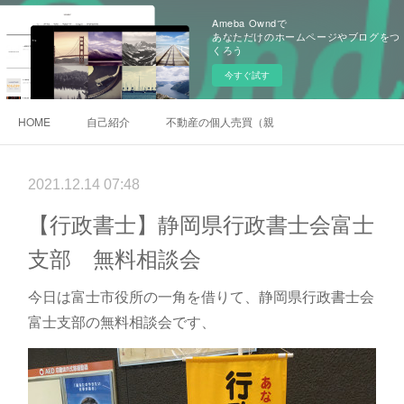
Ameba Owndで
あなただけのホームページやブログをつ
くろう
今すぐ試す
HOME
自己紹介
不動産の個人売買（親族間売買）
2021.12.14 07:48
【行政書士】静岡県行政書士会富士
支部 無料相談会
今日は富士市役所の一角を借りて、静岡県行政書士会
富士支部の無料相談会です、