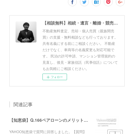
【相談無料】相続・遺言・離婚・競売・風営法・民泊申請・個人売買 佐野友美行政書士事務所（静岡県富士市）
不動産無料査定、売却・個人売買（親族間売
買）の支援・無料相談なども行っております。
共有名義にする前にご相談ください。 不動産
だけでなく、車両等の名義変更も対応可能で
す。 民泊の許可申請、マンション管理規約の
見直し、後見・家族信託（民亊信託）について
もお気軽にご相談ください。
フォロー
関連記事
【知恵袋】Q.166ペアローンのメリットについて
YAHOO知恵袋で質問に回答しました。【質問】