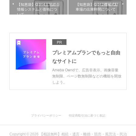
【知恵袋】Q.014土地総合
【知恵袋】Q.012機械式駐
情報システムと借地につ
車場の出庫時間について
いて
PR
プレミアムプランでもっと自由
なサイトに
Ameba Owndで、広告非表示、画像容量
無制限、ページ数無制限などの機能を開放
しよう。
プライバシーポリシー
特定商取引法に基づく表記
Copyright ©
2026
【相談無料】相続・遺言・離婚・競売・風営法・民泊