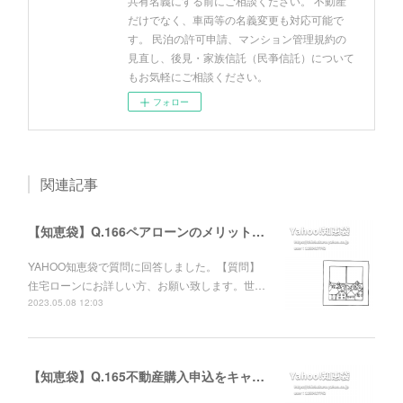
共有名義にする前にご相談ください。 不動産
だけでなく、車両等の名義変更も対応可能で
す。 民泊の許可申請、マンション管理規約の
見直し、後見・家族信託（民亊信託）について
もお気軽にご相談ください。
フォロー
関連記事
【知恵袋】Q.166ペアローンのメリットについて
YAHOO知恵袋で質問に回答しました。【質問】
住宅ローンにお詳しい方、お願い致します。世…
2023.05.08 12:03
【知恵袋】Q.165不動産購入申込をキャンセルした相手方への責任追及について