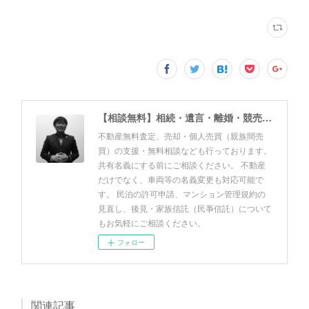
【相談無料】相続・遺言・離婚・競売・風営法・民泊申請・個人売買 佐野友美行政書士事務所（静岡県富士市）
不動産無料査定、売却・個人売買（親族間売
買）の支援・無料相談なども行っております。
共有名義にする前にご相談ください。 不動産
だけでなく、車両等の名義変更も対応可能で
す。 民泊の許可申請、マンション管理規約の
見直し、後見・家族信託（民亊信託）について
もお気軽にご相談ください。
フォロー
関連記事