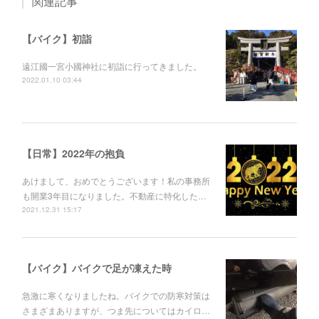
関連記事
【バイク】初詣
遠江國一宮小國神社に初詣に行ってきました。
2022.01.10 03:44
【日常】2022年の抱負
あけまして、おめでとうございます！私の事務所
も開業3年目になりました。不動産に特化した…
2021.12.31 15:17
【バイク】バイクで足が凍えた時
急激に寒くなりましたね。バイクでの防寒対策は
さまざまありますが、つま先についてはカイロ…