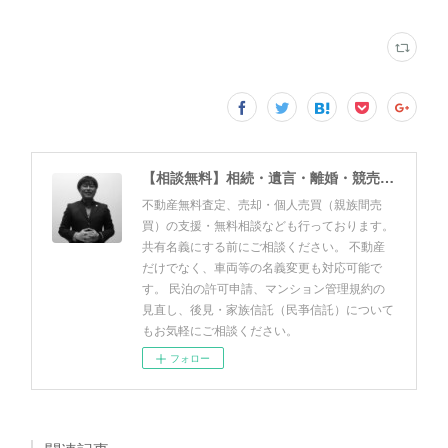
【相談無料】相続・遺言・離婚・競売・風営法・民泊申請・個人売買 佐野友美行政書士事務所（静岡県富士市）
不動産無料査定、売却・個人売買（親族間売
買）の支援・無料相談なども行っております。
共有名義にする前にご相談ください。 不動産
だけでなく、車両等の名義変更も対応可能で
す。 民泊の許可申請、マンション管理規約の
見直し、後見・家族信託（民亊信託）について
もお気軽にご相談ください。
フォロー