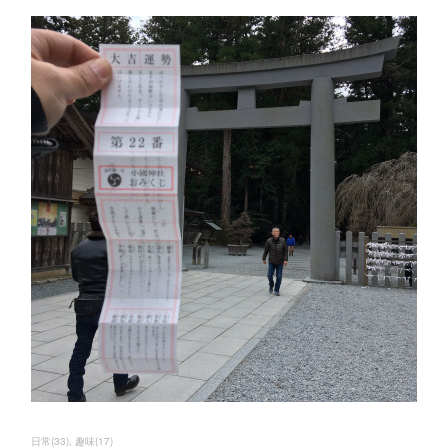
日常
(
33
)
趣味
(
17
)