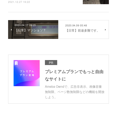
2021.12.27 16:22
2020.04.17 09:21
2020.04.09 05:48
【日常】マソショソ？
【日常】前途多難です。
PR
プレミアムプランでもっと自由
なサイトに
Ameba Owndで、広告非表示、画像容量
無制限、ページ数無制限などの機能を開放
しよう。