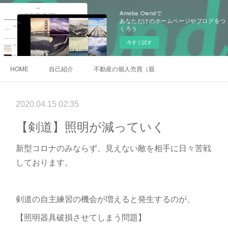
Ameba Owndで
あなただけのホームページやブログをつ
くろう
今すぐ試す
HOME
自己紹介
不動産の個人売買（親族間売買）
2020.04.15 02:35
【剣道】照明が減っていく
新型コロナのみならず、見えない敵を相手に日々苦戦
しております。
剣道の自主練習の機会が増えると発生するのが、
【照明器具破損させてしまう問題】