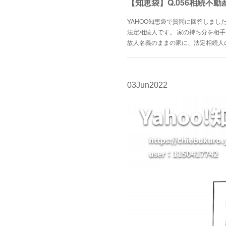
【知恵袋】Q.056相続不
YAHOO知恵袋で質問に回答しまし
法定相続人です。 家の持ち分を相
故人名義のままの家に、法定相続人
03
Jun
2022