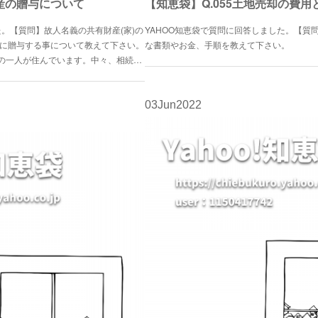
動産の贈与について
【知恵袋】Q.055土地売却の費
た。【質問】故人名義の共有財産(家)の
YAHOO知恵袋で質問に回答しました。【質
手に贈与する事について教えて下さい。
な書類やお金、手順を教えて下さい。
の一人が住んでいます。中々、相続…
03
Jun
2022