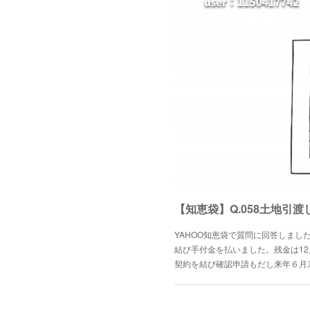
【知恵袋】Q.058土地引
YAHOO知恵袋で質問に回答しまし
結び手付金を払いました。残金は1
契約を結び確認申請もだし来年６月