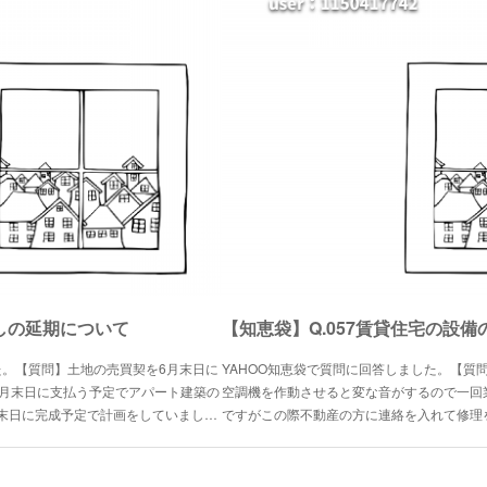
渡しの延期について
【知恵袋】Q.057賃貸住宅の設
た。【質問】土地の売買契を6月末日に
YAHOO知恵袋で質問に回答しました。【質
2月末日に支払う予定でアパート建築の
空調機を作動させると変な音がするので一回
末日に完成予定で計画をしていまし…
ですがこの際不動産の方に連絡を入れて修理