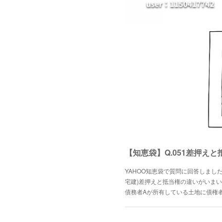
【知恵袋】Q.051差押え
YAHOO知恵袋で質問に回答しまし
宅建)差押えと抵当権の違いがいまい
債務者Aが所有している土地に債権