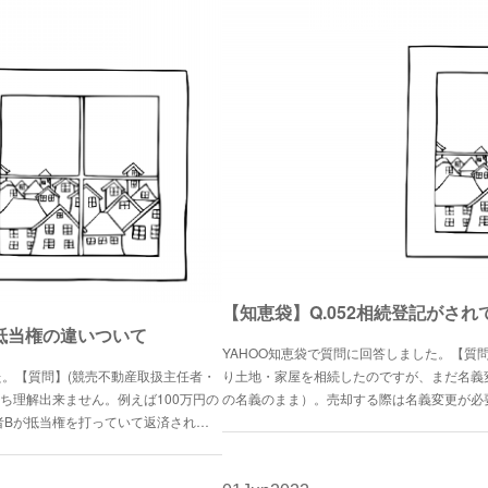
と抵当権の違いついて
YAHOO知恵袋で質問に回答しました。【質
た。【質問】(競売不動産取扱主任者・
り土地・家屋を相続したのですが、まだ名義
ち理解出来ません。例えば100万円の
の名義のまま）。売却する際は名義変更が必
者Bが抵当権を打っていて返済され…