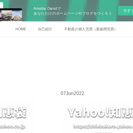
Ameba Owndで
今す
あなただけのホームページやブログをつくろう
HOME
自己紹介
不動産の個人売買（親族間売買）
07
Jun
2022