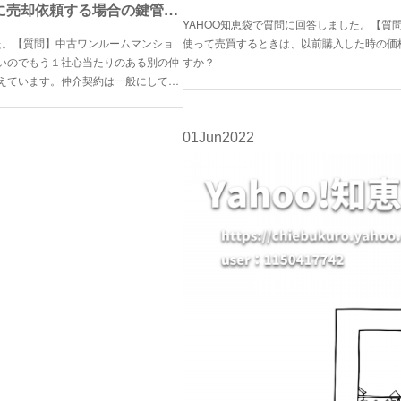
【知恵袋】Q.049複数業者に売却依頼する場合の鍵管理について
YAHOO知恵袋で質問に回答しました。【質
た。【質問】中古ワンルームマンショ
使って売買するときは、以前購入した時の価
いのでもう１社心当たりのある別の仲
すか？
えています。仲介契約は一般にして…
01
Jun
2022