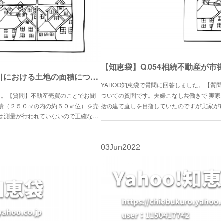
【知恵袋】Q.053不動産取引における土地の面積について
YAHOO知恵袋で質問に回答しました。【質
た。【質問】不動産売買のことでお聞
ついての質問です。夫婦こなし共働きで 実家
積（２５０㎡の内の約５０㎡位）を売
括の建て直しを目指していたのですが実家が
は測量が行われていないので正確な…
03
Jun
2022