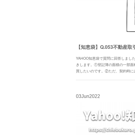
YAHOO知恵袋で質問に回答しまし
きします。①登記簿の面積の一部面
買したいのです。②ただ、契約時に
03
Jun
2022