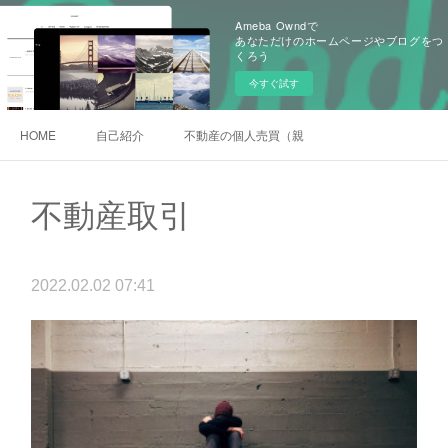
Ameba Owndで
あなただけのホームページやブログをつ
くろう
今すぐ試す
HOME
自己紹介
不動産の個人売買（親族間売買）
不動産取引
2022.02.02 07:41