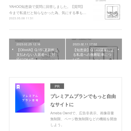
YAHOO知恵袋で質問に回答しました。【質問】
今まで私道だと知らなかった為、気にする事も…
2023.05.08 11:51
2023.02.25 12:16
2023.02.11 17:02
【OlivviA】Q.151更新料を
【知恵袋】Q.149隣家によ
支払わない入居者へに対
る私道への無断駐車につ
応について
いて
PR
プレミアムプランでもっと自由
なサイトに
Ameba Owndで、広告非表示、画像容量
無制限、ページ数無制限などの機能を開放
しよう。