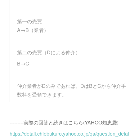
第一の売買
A→B（業者）
第二の売買（Dによる仲介）
B→C
仲介業者がDのみであれば、DはBとCから仲介手
数料を受領できます。
---------実際の回答と続きはこちら(YAHOO知恵袋)
https://detail.chiebukuro.yahoo.co.jp/qa/question_detai