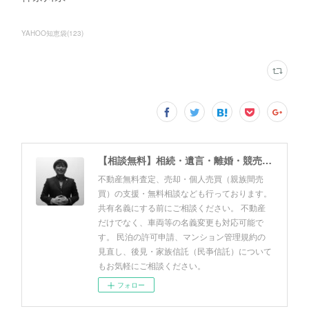
YAHOO知恵袋
(
123
)
【相談無料】相続・遺言・離婚・競売・風営法・民泊申請・個人売買 佐野友美行政書士事務所（静岡県富士市）
不動産無料査定、売却・個人売買（親族間売
買）の支援・無料相談なども行っております。
共有名義にする前にご相談ください。 不動産
だけでなく、車両等の名義変更も対応可能で
す。 民泊の許可申請、マンション管理規約の
見直し、後見・家族信託（民亊信託）について
もお気軽にご相談ください。
フォロー