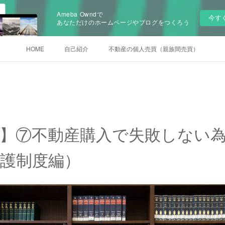
Ameba Owndで
今す
あなただけのホームページやブログをつくろう
HOME
自己紹介
不動産の個人売買（親族間売買）
】⑦不動産購入で失敗しない為
護制度編）